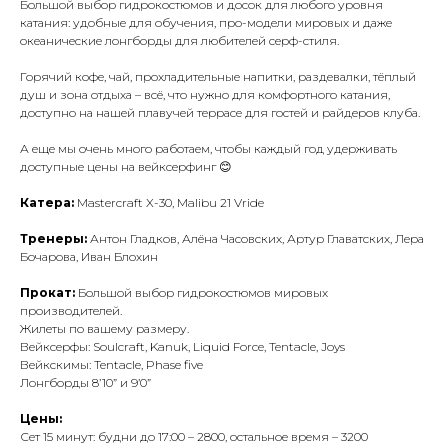
Большой выбор гидрокостюмов и досок для любого уровня
катания: удобные для обучения, про-модели мировых и даже
океанические лонгборды для любителей серф-стиля.
Горячий кофе, чай, прохладительные напитки, раздевалки, тёплый
душ и зона отдыха – всё, что нужно для комфортного катания,
доступно на нашей плавучей террасе для гостей и райдеров клуба.
А еще мы очень много работаем, чтобы каждый год удерживать
доступные цены на вейксерфинг 😊
Катера:
Mastercraft X-30, Malibu 21 Vride
Тренеры:
Антон Гладков, Алёна Часовских, Артур Главатских, Лера
Бочарова, Иван Блохин
Прокат:
Большой выбор гидрокостюмов мировых
производителей.
Жилеты по вашему размеру.
Вейксерфы: Soulcraft, Kanuk, Liquid Force, Tentacle, Joys
Вейкскимы: Tentacle, Phase five
Лонгборды 8’10” и 9’0”
Цены:
Сет 15 минут: будни до 17:00 – 2800, остальное время – 3200