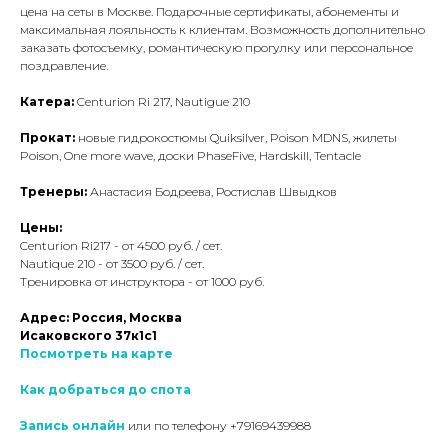
цена на сеты в Москве. Подарочные сертификаты, абонементы и
максимальная лояльность к клиентам. Возможность дополнительно
заказать фотосъемку, романтическую прогулку или персональное
поздравление.
Катера:
Centurion Ri 217, Nautigue 210
Прокат:
новые гидрокостюмы Quiksilver, Poison MDNS, жилеты
Poison, One more wave, доски PhaseFive, Hardskill, Tentacle
Тренеры:
Анастасия Бодреева, Ростислав Швыдков
Цены:
Centurion Ri217 - от 4500 руб. / сет.
Nautique 210 - от 3500 руб. / сет.
Тренировка от инструктора - от 1000 руб.
Адрес: Россия, Москва
Исаковского 37к1с1
Посмотреть на карте
Как добраться до спота
Запись онлайн
или по телефону +79169439988