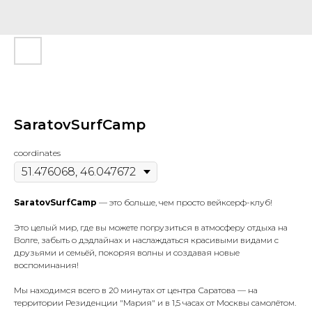
SaratovSurfCamp
coordinates
SaratovSurfCamp
— это больше, чем просто вейксерф-клуб!
Это целый мир, где вы можете погрузиться в атмосферу отдыха на
Волге, забыть о дэдлайнах и наслаждаться красивыми видами с
друзьями и семьёй, покоряя волны и создавая новые
воспоминания!
Мы находимся всего в 20 минутах от центра Саратова — на
территории Резиденции "Мария" и в 1,5 часах от Москвы самолётом.