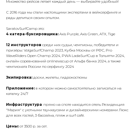
Множество рейсов летает каждый день — выбирайте удобный!
С 2016 года мы стали настоящими экспертами в вейксерфинге и
рады делиться своим опытом.
SaratovSurfCamp это:
4 катера-буксировщика:
Axis Purple, Axis Green, ATX, Tige
12 инструкторов
среди них судьи, чемпионы, победители и
призёры: VolgaSurfChamp 2023, Кубка Москвы от РФС, Pro
WaveRiders Open Champ 2024, PWA LadaSurfCup в Тольятти 2024,
онлайн соревнований onlinewscup от Альфа банка 2024, а также
чемпионата России по серфингу 2024
Экипировка:
доски, жилеты, гидрокостюмы
Приложение:
в котором можно самостоятельно записаться на
каталку 24/7
Инфраструктура
: прямо на споте находится отель Резиденция
"Мария" с уютными таунхаусами и дизайнерскими номерами Люкс
для всех гостей, 3 бассейна, пляж и surf café.
Цены:
от 3500 р. за сет.