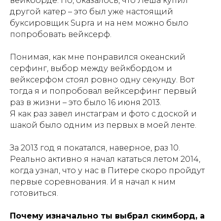
вейкборде. Но, оказалось, что Леша купил
другой катер – это был уже настоящий
буксировщик Supra и на нем можно было
попробовать вейксерф.
Понимая, как мне понравился океанский
серфинг, выбор между вейкбордом и
вейксерфом стоял ровно одну секунду. Вот
тогда я и попробовал вейксерфинг первый
раз в жизни – это было 16 июня 2013.
Я как раз завел инстаграм и фото с доской и
шакой было одним из первых в моей ленте.
За 2013 год я покатался, наверное, раз 10.
Реально активно я начал кататься летом 2014,
когда узнал, что у нас в Питере скоро пройдут
первые соревнования. И я начал к ним
готовиться.
Почему изначально ты выбрал скимборд, а