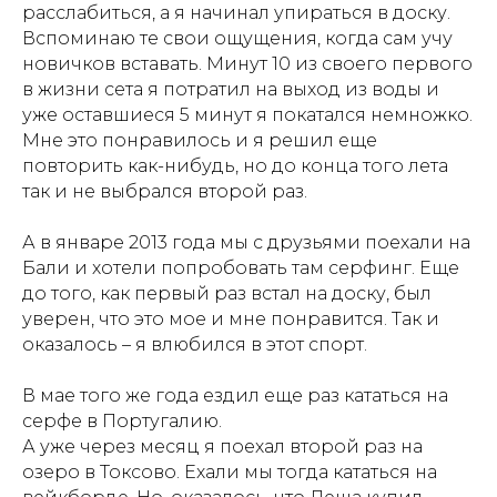
расслабиться, а я начинал упираться в доску.
Вспоминаю те свои ощущения, когда сам учу
новичков вставать. Минут 10 из своего первого
в жизни сета я потратил на выход из воды и
уже оставшиеся 5 минут я покатался немножко.
Мне это понравилось и я решил еще
повторить как-нибудь, но до конца того лета
так и не выбрался второй раз.
А в январе 2013 года мы с друзьями поехали на
Бали и хотели попробовать там серфинг. Еще
до того, как первый раз встал на доску, был
уверен, что это мое и мне понравится. Так и
оказалось – я влюбился в этот спорт.
В мае того же года ездил еще раз кататься на
серфе в Португалию.
А уже через месяц я поехал второй раз на
озеро в Токсово. Ехали мы тогда кататься на